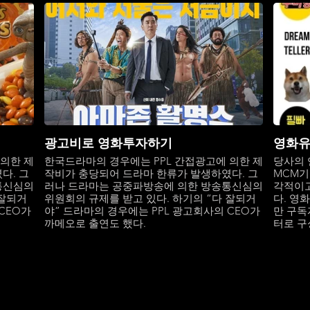
광고비로 영화투자하기
영화유
 의한 제
한국드라마의 경우에는 PPL 간접광고에 의한 제
당사의 
다. 그
작비가 충당되어 드라마 한류가 발생하였다. 그
MCM기
통신심의
러나 드라마는 공중파방송에 의한 방송통신심의
각적이고
 잘되거
위원회의 규제를 받고 있다. 하기의 “다 잘되거
다. 영
CEO가
야” 드라마의 경우에는 PPL 광고회사의 CEO가
만 구독
까메오로 출연도 했다.
터로 구