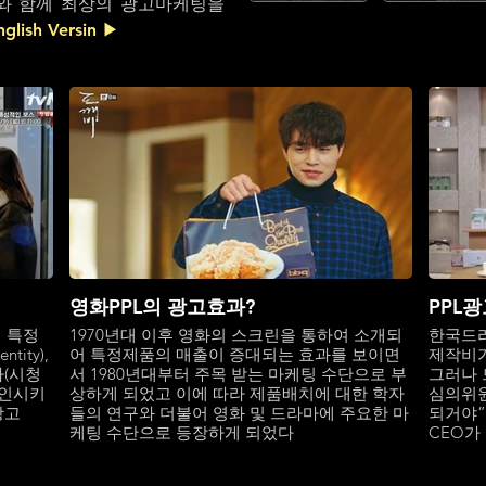
와 함께 최상의 광고마케팅을
nglish Versin ▶
영화PPL의 광고효과?
PPL
에 특정
1970년대 이후 영화의 스크린을 통하여 소개되
한국드라
tity),
어 특정제품의 매출이 증대되는 효과를 보이면
제작비가
(시청
서 1980년대부터 주목 받는 마케팅 수단으로 부
그러나 
각인시키
상하게 되었고 이에 따라 제품배치에 대한 학자
심의위원
광고
들의 연구와 더불어 영화 및 드라마에 주요한 마
되거야”
케팅 수단으로 등장하게 되었다
CEO가