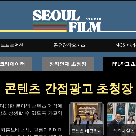
스트프로덕션
공유창작오피스
NCS 아
 크리에이터
창작인재 초청장
PPL광고 
콘텐츠 간접광고 초청장
및 다양한 분야의 콘텐츠 제작에
호 상생할 수 있도록 가교역
영화홍보배급사, 필름아카데미
콘텐츠 배급회사
해외세일즈