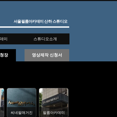
서울필름아카데미 산하 스튜디오
카데미
스튜디오소개
초청장
영상제작 신청서
씨네필매거진
필름아카데미