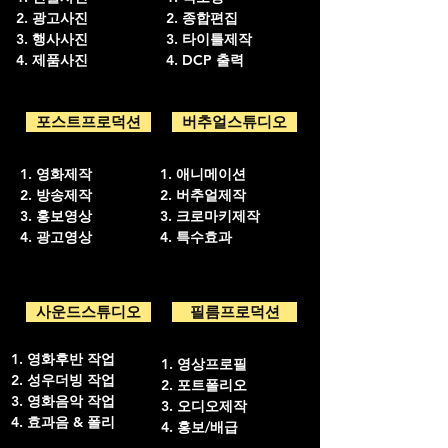
광고사진
종합편집
행사사진
타이틀제작
제품사진
DCP 출력
포스트프로덕션
버추얼스튜디오
영화제작
애니메이션
방송제작
버추얼제작
홍보영상
크로마키제작
광고영상
특수효과
사운드스튜디오
필름프로덕션
영화후반 작업
영상프로필
성우더빙 작업
포트폴리오
영화음악 작업
오디오제작
효과음 & 폴리
​홍보/배급