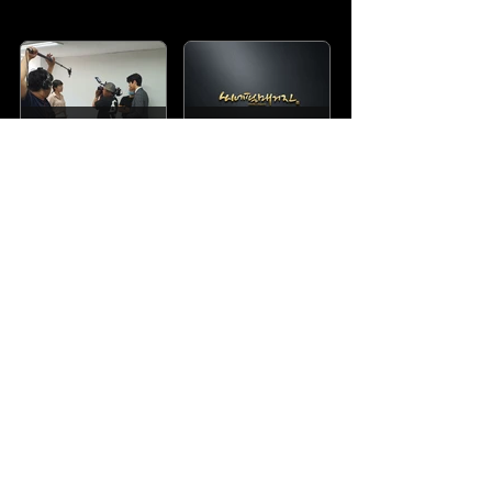
서울필름아카데미
씨네필매거진
씨엠닉스 이엔엠
씨엠닉스브릿지
씨엠닉스(투자&배급)
서울필름팩토리