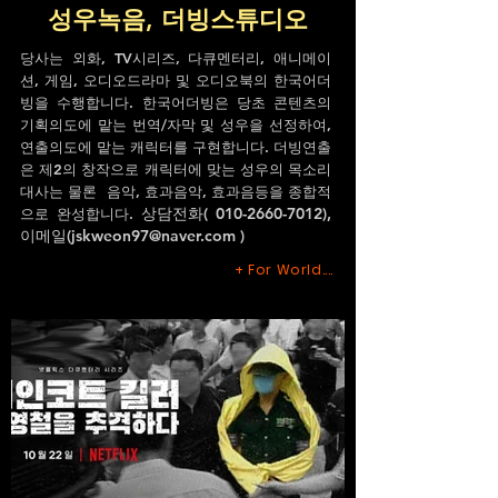
성우녹음, 더빙스튜디오
당사는 외화, TV시리즈, 다큐멘터리, 애니메이
션, 게임, 오디오드라마 및 오디오북의 한국어더
빙을 수행합니다. 한국어더빙은 당초 콘텐츠의
기획의도에 맡는 번역/자막 및 성우을 선정하여,
연출의도에 맡는 캐릭터를 구현합니다. 더빙연출
은 제2의 창작으로 캐릭터에 맞는 성우의 목소리
대사는 물론 음악, 효과음악, 효과음등을 종합적
상담전화(
010-2660-7012)
,
으로 완성합니다.
이메일(
jskweon97@naver.com
)
+
For World....