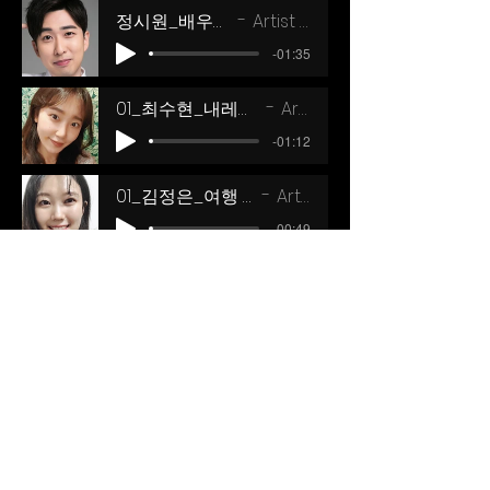
다.
정시원_배우인사말_01
Artist Name
-01:35
01_최수현_내레이션 - 밝고 자연스러운 느낌
Artist Name
-01:12
01_김정은_여행 내레이션_ 밝은 일반인
Artist Name
-00:49
영화후반 대사녹음
영화, 영상후반 사운드 작업을 합니다. 대사녹
+
전속성우 현황 더보기....
음, 성우녹음 및 연출 프로듀서가 연출의도에
맞게 프로듀싱을 수행합니다.
서울필름스튜디오의 현지화서비스는 콘텐츠수출입
을 수행하는 해외사업팀과 업무연계를 통해 해외 사
운드스튜디오와 MOU를 통해 가성비 높은 다양한
다국어더빙을 수행합니다. 가장 올바른 다국어더빙
은 해당 국가의 전문성우들과 더빙연출자의 협업을
통해서만 좋은 품질이 가능합니다.