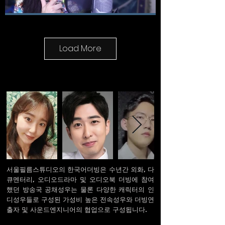
전속성우 파견업무
다른 녹음스튜디오나 방송국, 다양한 콘텐츠
제작회사에 필요한 전속성우를 파견합니다.
Load More
저희 전속성우들은 실력이 검증된 성실한 성
우들로 성우들의 샘플을 확인하고 요청하시기
바랍니다.
서울필름스튜디오의 한국어더빙은 수년간 외화, 다
영상 & 영화 후반 사운드디자인
큐멘터리, 오디오드라마 및 오디오북 더빙에 참여
했던 방송국 공채성우는 물론 다양한 캐릭터의 인
현장에서 녹음된 배경음, 대사는 물론 영상음
악, 효과음, Foley Artist가 만든 효과음을 종합
디성우들로 구성된 가성비 높은 전속성우와 더빙연
적으로 연출의도에 맞게 사운드 디자인 작업
출자 및 사운드엔지니어의 협업으로 구성됩니다.
을 수행합니다. 또한 영화의 경우 극장상영이
가능하도록 DCP 파일로 변환작업도 수행합니